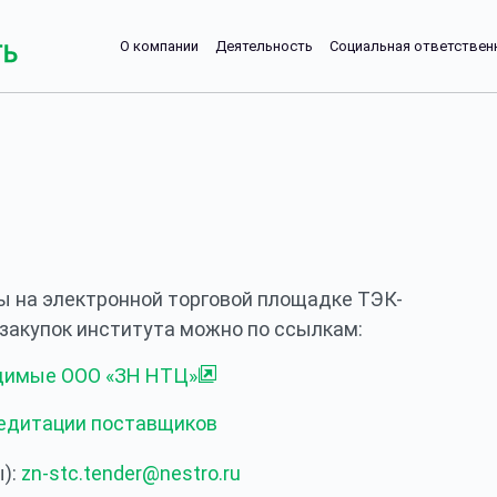
О компании
Деятельность
Социальная ответствен
 на электронной торговой площадке ТЭК-
 закупок института можно по ссылкам:
одимые ООО «ЗН НТЦ»
редитации поставщиков
ы):
zn-stc.tender@nestro.ru